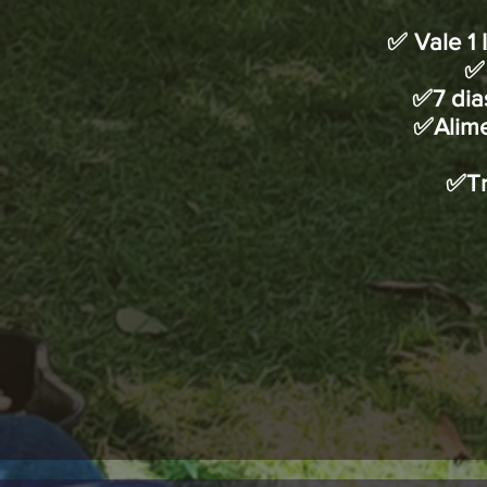
✅ Vale 1
✅ 
✅7 dia
✅Alimen
✅Tr