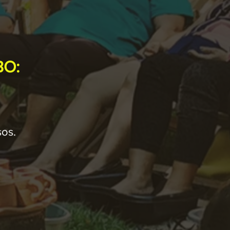
BO:
sos.