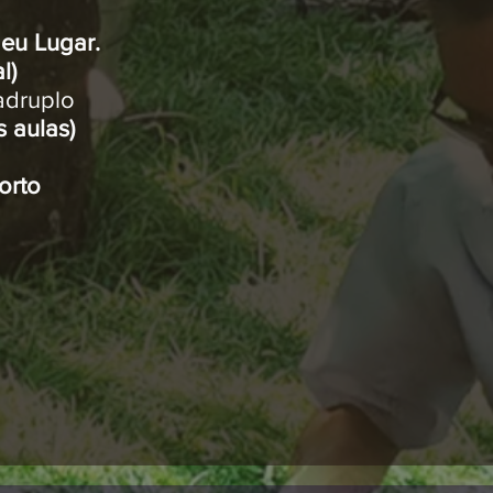
eu Lugar.
al)
adruplo
 aulas)
orto