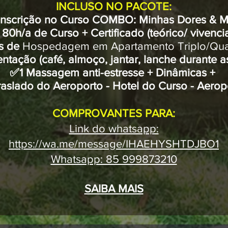
INCLUSO NO PACOTE:
 Inscrição no Curso COMBO: Minhas Dores & M
80h/a de Curso + Certificado (teórico/ vivenci
s de
Hospedagem em Apartamento Triplo/Qu
tação (café, almoço, jantar, lanche durante as
✅1 Massagem anti-estresse + Dinâmicas +
aslado do Aeroporto - Hotel do Curso - Aerop
COMPROVANTES PARA:
Link do whatsapp:
https://wa.me/message/IHAEHYSHTDJBO1
Whatsapp: 85 999873210
SAIBA MAIS