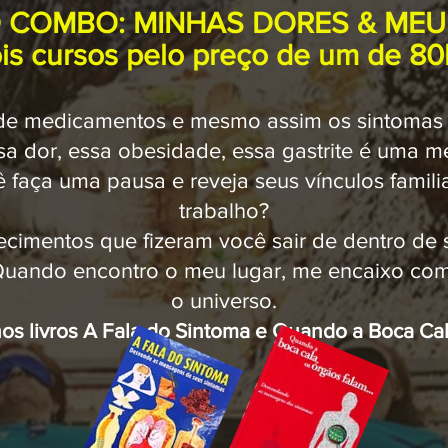
 COMBO: MINHAS DORES & MEU
is cursos pelo preço de um de 80
 de medicamentos e mesmo assim os sintoma
essa dor, essa obesidade, essa gastrite é uma
 faça uma pausa e reveja seus vínculos famili
trabalho?
ecimentos que fizeram você sair de dentro de
s
Quando encontro o meu lugar, me encaixo com
o universo.
os livr
os
A Fala do S
intoma e
Quando a Boca Ca