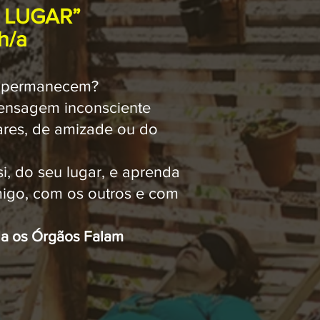
 LUGAR”
h/a
s permanecem?
 mensagem inconsciente
ares, de amizade ou do
i, do seu lugar, e aprenda
igo, com os outros e com
la os Órgãos Falam