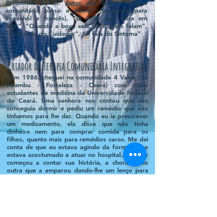
Psiquiatria Social).
Autor
dos livros: “Terapia
comunitária passo a passo” (traduzido para
espanhol e francês), “O índio que mora em
mim”, “Quando a boca cala, os órgãos falam”,
“Cuidando do Cuidador”, ”A fala do Sintoma”
Criador da Terapia Comunitária Integrativa
”Em 1986, cheguei na comunidade 4 Varas (no
Pirambu - Fortaleza - Ceará) com meus
estudantes de medicina da Universidade Federal
do Ceará. Uma senhora nos contou que não
conseguia dormir e pediu um remédio que não
tínhamos para lhe dar. Quando eu ia prescrever
um medicamento, ela disse que não tinha
dinheiro nem para comprar comida para os
filhos, quanto mais para remédios caros. Me dei
conta de que eu estava agindo da forma como
estava acostumado a atuar no hospital.A mulher
começou a contar sua história, a chorar. Veio
outra que a amparou dando-lhe um lenço para
enxugar suas lágrimas; uma outra deu uma
massagem nos pés, outra trouxe uma xícara de
chá de ervas, outra começou a partilhar uma
experiência pessoal parecida. Eu percebi então,
que essa mulher começou a ser apoiada, que
foram criando vínculos de afeto. Ele encontrou o