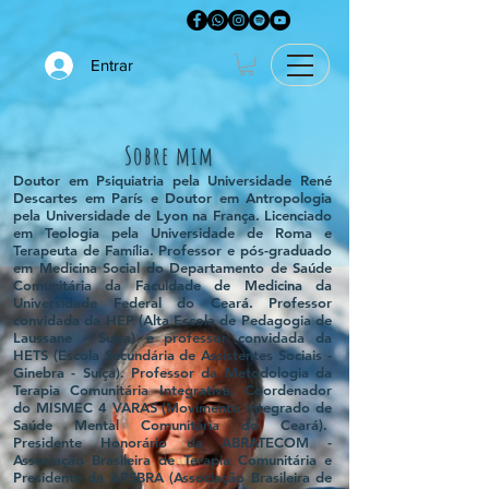
Entrar
Sobre mim
Doutor em Psiquiatria pela Universidade René
Descartes em París e Doutor em Antropologia
pela Universidade de Lyon na França. Licenciado
em Teologia pela Universidade de Roma e
Terapeuta de Família. Professor e pós-graduado
em Medicina Social do Departamento de Saúde
Comunitária da Faculdade de Medicina da
Universidade Federal do Ceará. Professor
convidada da HEP (Alta Escola de Pedagogia de
Laussane - Suíça) e professor convidada da
HETS (Escola Secundária de Assistentes Sociais -
Ginebra - Suíça). Professor da Metodologia da
Terapia Comunitária Integrativa, Coordenador
do MISMEC 4 VARAS (Movimento Integrado de
Saúde Mental Comunitária do Ceará).
Presidente Honorário da ABRATECOM -
Associação Brasileira
de Terapia Comunitária e
Presidente da APSBRA (Associação Brasileira de