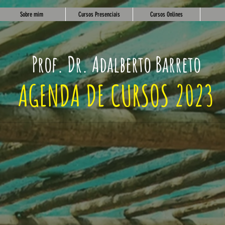
Sobre mim
Cursos Presenciais
Cursos Onlines
Prof. Dr. Adalberto Barreto
AGEND
A DE CU
RSOS 2023