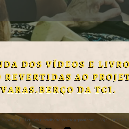
Beberibe,CE |
cursos.dradalbertobarreto@gmail.com
| (85) 9 99873210