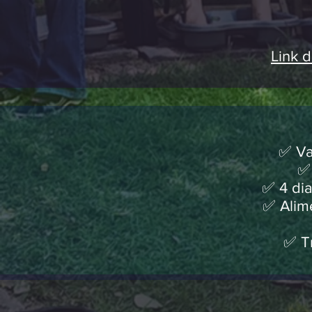
Link 
✅ Va
✅ 
✅ 4 di
✅ Alime
✅ Tr