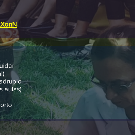
ZpXonN
uidar
al)
adruplo
s aulas)
orto