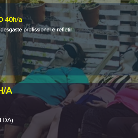
 40h/a
esgaste profissional e refletir
H
/A
LTDA)