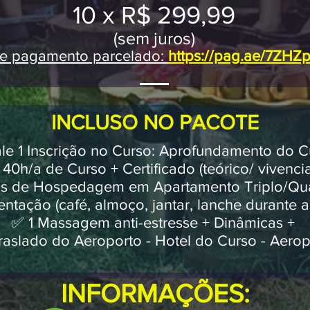
10 x R$ 299,9
9
(sem juros)
de pagamento parcelado:
https://pag.ae/7ZH
INCLUSO NO PACOTE
le 1 Inscrição no Curso: Aprofundamento do C
40h/a de Curso + Certificado (teórico/ vivenci
as de Hospedagem em Apartamento Triplo/Qu
ntação (café, almoço, jantar, lanche durante a
✅ 1 Massagem anti-estresse + Dinâmicas +
aslado do Aeroporto - Hotel do Curso - Aerop
INFORMAÇÕES: